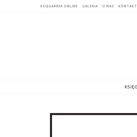
Skip to content
KSIĘGARNIA ONLINE
GALERIA
O NAS
KONTAKT
KSIĘ