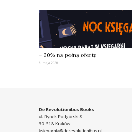
– 20% na pełną ofertę
8. maja 2020
De Revolutionibus Books
ul. Rynek Podgórski 8
30-518 Kraków
ksiegarnia@derevolutionibus.pl