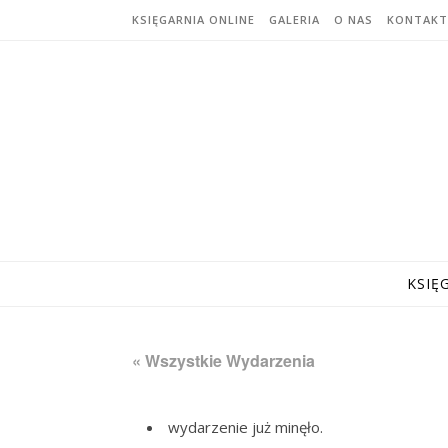
Skip to content
KSIĘGARNIA ONLINE
GALERIA
O NAS
KONTAKT
KSIĘ
« Wszystkie Wydarzenia
wydarzenie już minęło.