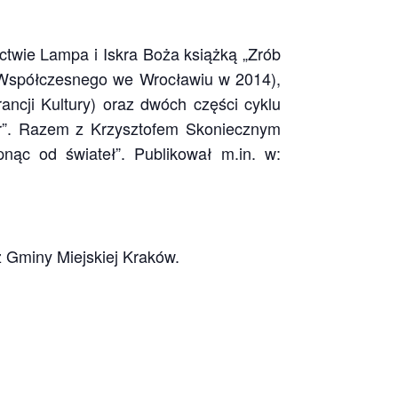
ictwie Lampa i Iskra Boża książką „Zrób
u Współczesnego we Wrocławiu w 2014),
ancji Kultury) oraz dwóch części cyklu
er”. Razem z Krzysztofem Skoniecznym
pnąc od świateł”. Publikował m.in. w:
 Gminy Miejskiej Kraków.