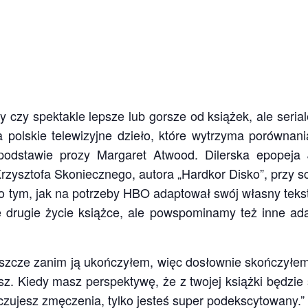
my czy spektakle lepsze lub gorsze od książek, ale seria
 polskie telewizyjne dzieło, które wytrzyma porównani
podstawie prozy Margaret Atwood. Dilerska epopeja
rzysztofa Skoniecznego, autora „Hardkor Disko”, przy sc
ym, jak na potrzeby HBO adaptował swój własny tekst,
je drugie życie książce, ale powspominamy też inne ad
eszcze zanim ją ukończyłem, więc dosłownie skończyłem 
sz. Kiedy masz perspektywę, że z twojej książki będzie
ie czujesz zmęczenia, tylko jesteś super podekscytowany.”