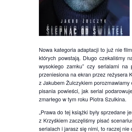
Nowa kategoria adaptacji to już nie fil
których powstają. Długo czekaliśmy na
wysokiego zamku” czy serialami na 
przeniesiona na ekran przez reżysera K
z Jakubem Żulczykiem porozmawiamy o t
pisania powieści, jak serial podarowu
zmarłego w tym roku Piotra Szulkina.
„Prawa do tej książki były sprzedane j
z Krzyśkiem zaczęliśmy pisać scenariu
serialach i jarasz się nimi, to raczej n