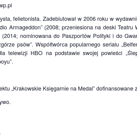
wp.pl
ysta, felietonista. Zadebiutował w 2006 roku w wydawn
Radio Armageddon” (2008; przeniesiona na deski Teatr
eł” (2014; nominowana do Paszportów Polityki i do Gwar
górze psów”. Współtwórca popularnego serialu „Belf
dla telewizji HBO na podstawie swojej powieści „Śle
boyu”.
i
ektu „Krakowskie Księgarnie na Medal” dofinansowane z
ywo.
Y