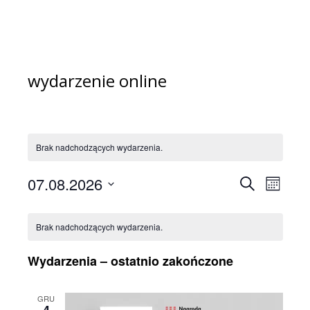
wydarzenie online
Brak nadchodzących wydarzenia.
07.08.2026
Wydarze
Wyda
Szukaj
Miesiąc
Wido
Wybierz
Nawigac
Kalendarz
datę.
nawi
po
Brak nadchodzących wydarzenia.
Wydarzenia
wyszuki
Wydarzenia – ostatnio zakończone
i
widokac
GRU