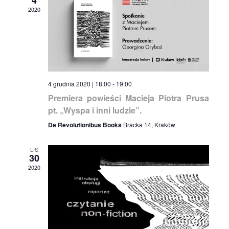
4
2020
4 grudnia 2020 | 18:00
-
19:00
Premiera powieści Macieja Piotra Prusa
pt. „Wyspa i inni ludzie”.
De Revolutionibus Books
Bracka 14, Kraków
LIS
30
2020