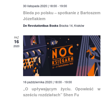
30 listopada 2020 | 18:00
-
19:00
Bieda po polsku – spotkanie z Bartoszem
Józefiakiem
De Revolutionibus Books
Bracka 14, Kraków
PAŹ
16
2020
16 października 2020 | 18:00
-
19:00
„O upływającym życiu. Opowieść w
sześciu rozdziałach” Shen Fu