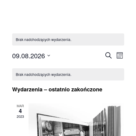
Brak nadchodzących wydarzenia.
09.08.2026
Wydarze
Wyda
Szukaj
Miesiąc
Wido
Wybierz
Nawigac
Kalendarz
datę.
nawi
po
Brak nadchodzących wydarzenia.
Wydarzenia
wyszuki
Wydarzenia – ostatnio zakończone
i
widokac
MAR
4
2023